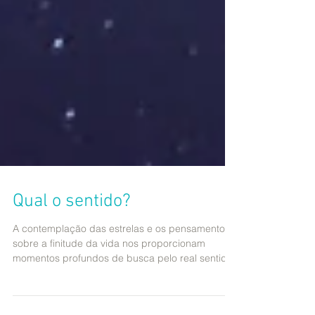
Qual o sentido?
A contemplação das estrelas e os pensamentos
sobre a finitude da vida nos proporcionam
momentos profundos de busca pelo real sentido
de...