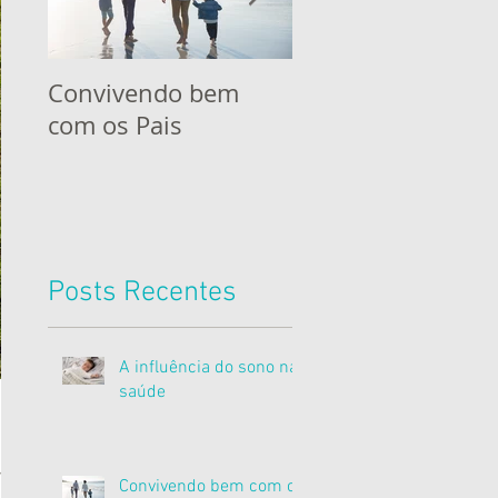
Convivendo bem
Uma alimentação
com os Pais
com menos glúte
para toda a famíli
Posts Recentes
A influência do sono na
saúde
orpo
Convivendo bem com os