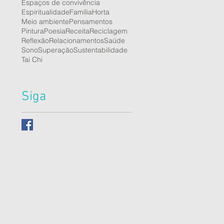
Espaços de convivência
Espiritualidade
Família
Horta
Meio ambiente
Pensamentos
Pintura
Poesia
Receita
Reciclagem
Reflexão
Relacionamentos
Saúde
Sono
Superação
Sustentabilidade
Tai Chi
Siga