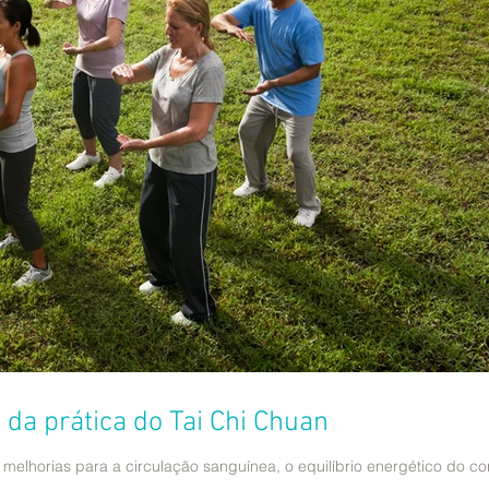
 da prática do Tai Chi Chuan
z melhorias para a circulação sanguínea, o equilíbrio energético do c