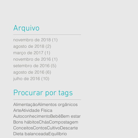
Arquivo
novembro de 2018
(1)
1 post
agosto de 2018
(2)
2 posts
março de 2017
(1)
1 post
novembro de 2016
(1)
1 post
setembro de 2016
(5)
5 posts
agosto de 2016
(6)
6 posts
julho de 2016
(10)
10 posts
Procurar por tags
Alimentação
Alimentos orgânicos
Arte
Atividade Física
Autoconhecimento
Bebê
Bem estar
Bons hábitos
Chás
Compostagem
Conceitos
Contos
Cultivo
Descarte
Dieta balanceada
Equilíbrio